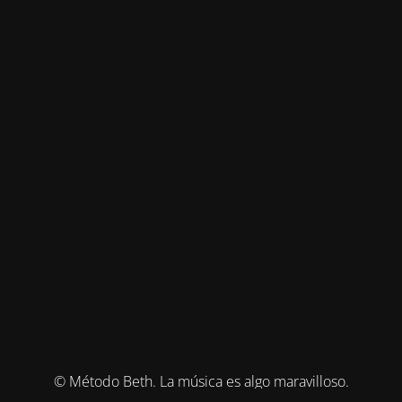
© Método Beth. La música es algo maravilloso.