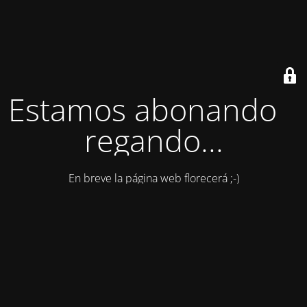
Estamos abonando y
regando...
En breve la página web florecerá ;-)